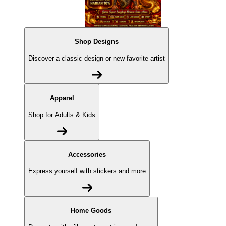
Shop Designs
Discover a classic design or new favorite artist
Apparel
Shop for Adults & Kids
Accessories
Express yourself with stickers and more
Home Goods