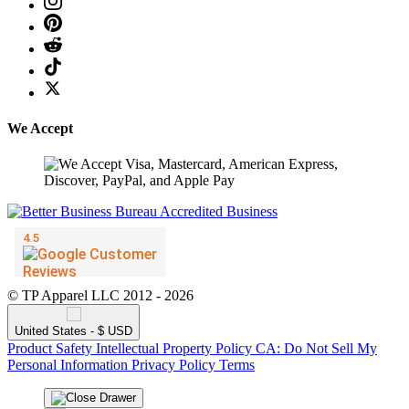
We Accept
© TP Apparel LLC 2012 - 2026
United States - $ USD
Product Safety
Intellectual Property Policy
CA: Do Not Sell My
Personal Information
Privacy Policy
Terms