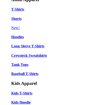
T-Shirts
Shorts
New!
Hoodies
Long Sleeve T-Shirts
Crewneck Sweatshirts
Tank Tops
Baseball T-Shirts
Kids Apparel
Kids T-Shirts
Kids Hoodie