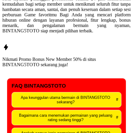
kemudahan bagi setiap member untuk menikmati seluruh fitur tanpa
hambatan secara aman, santai, dan penuh keseruan dalam setiap sesi
perburuan Game favoritmu Bagi Anda yang mencari platform
hiburan online dengan layanan profesional, fitur lengkap, bonus
menarik, dan pengalaman bermain yang nyaman,
BINTANG5TOTO siap menjadi pilihan terbaik.
Nikmati Promo Bonus New Member 50% di situs
BINTANG5TOTO
sekarang juga!
FAQ BINTANG5TOTO
Apa keunggulan utama bermain di BINTANG5TOTO
#
sekarang?
Bagaimana cara menemukan permainan yang peluang
#
rating sedang tinggi?