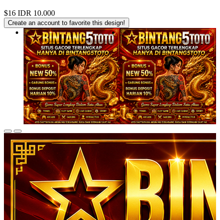
$16
IDR 10.000
Create an account to favorite this design!