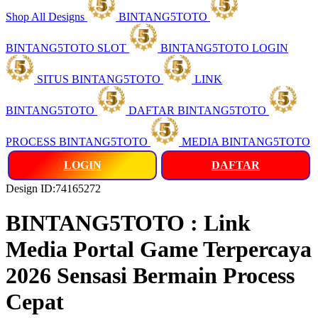
Shop All Designs
BINTANG5TOTO
BINTANG5TOTO SLOT
BINTANG5TOTO LOGIN
SITUS BINTANG5TOTO
LINK
BINTANG5TOTO
DAFTAR BINTANG5TOTO
PROCESS BINTANG5TOTO
MEDIA BINTANG5TOTO
LOGIN
DAFTAR
Design ID:74165272
BINTANG5TOTO : Link
Media Portal Game Terpercaya
2026 Sensasi Bermain Process
Cepat