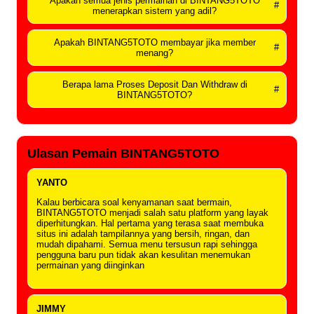
Apakah semua jenis permainan di BINTANG5TOTO
#
menerapkan sistem yang adil?
Apakah BINTANG5TOTO membayar jika member
#
menang?
Berapa lama Proses Deposit Dan Withdraw di
#
BINTANG5TOTO?
Ulasan Pemain BINTANG5TOTO
YANTO
Kalau berbicara soal kenyamanan saat bermain,
BINTANG5TOTO menjadi salah satu platform yang layak
diperhitungkan. Hal pertama yang terasa saat membuka
situs ini adalah tampilannya yang bersih, ringan, dan
mudah dipahami. Semua menu tersusun rapi sehingga
pengguna baru pun tidak akan kesulitan menemukan
permainan yang diinginkan
JIMMY