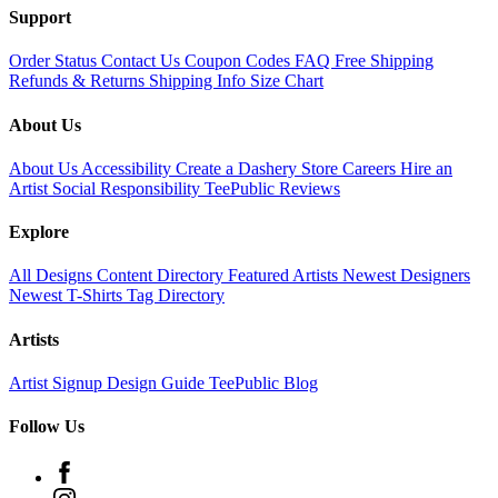
Support
Order Status
Contact Us
Coupon Codes
FAQ
Free Shipping
Refunds & Returns
Shipping Info
Size Chart
About Us
About Us
Accessibility
Create a Dashery Store
Careers
Hire an
Artist
Social Responsibility
TeePublic Reviews
Explore
All Designs
Content Directory
Featured Artists
Newest Designers
Newest T-Shirts
Tag Directory
Artists
Artist Signup
Design Guide
TeePublic Blog
Follow Us