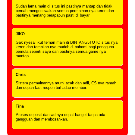
Sudah lama main di situs ini pastinya mantap dah tidak
pernah mengecewakan semua permainan nya keren dan
pastinya menang berapapun pasti di bayar
JIKO
Gak nyesal ikut teman main di BINTANG5TOTO situs nya
keren dan tampilan nya mudah di pahami bagi pengguna
pemula seperti saya dan pastinya semua game nya
mantap
Chris
Sistem permainannya murni acak dan adil, CS nya ramah
dan sopan fast respon terhadap member.
Tina
Proses deposit dan wd nya cepat banget tanpa ada
gangguan dan membosankan.