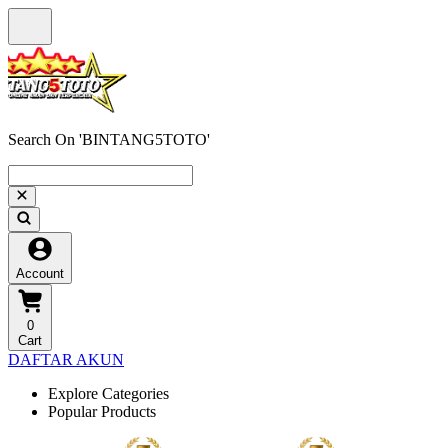
Search On 'BINTANG5TOTO'
Account
0
Cart
DAFTAR AKUN
Explore Categories
Popular Products