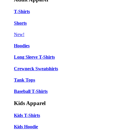
T-Shirts
Shorts
New!
Hoodies
Long Sleeve T-Shirts
Crewneck Sweatshirts
Tank Tops
Baseball T-Shirts
Kids Apparel
Kids T-Shirts
Kids Hoodie