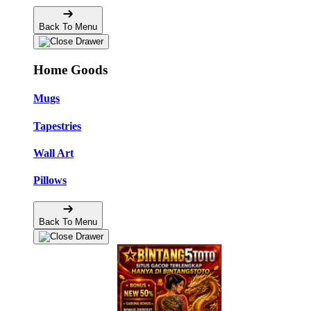
Back To Menu
Home Goods
Mugs
Tapestries
Wall Art
Pillows
Back To Menu