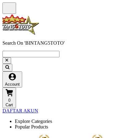
Search On 'BINTANG5TOTO'
Account
0
Cart
DAFTAR AKUN
Explore Categories
Popular Products