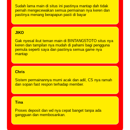
Sudah lama main di situs ini pastinya mantap dah tidak
pernah mengecewakan semua permainan nya keren dan
pastinya menang berapapun pasti di bayar
JIKO
Gak nyesal ikut teman main di BINTANG5TOTO situs nya
keren dan tampilan nya mudah di pahami bagi pengguna
pemula seperti saya dan pastinya semua game nya
mantap
Chris
Sistem permainannya murni acak dan adil, CS nya ramah
dan sopan fast respon terhadap member.
Tina
Proses deposit dan wd nya cepat banget tanpa ada
gangguan dan membosankan.