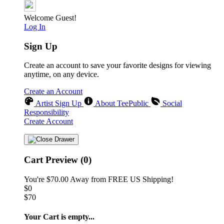
Welcome Guest!
Log In
Sign Up
Create an account to save your favorite designs for viewing
anytime, on any device.
Create an Account
Artist Sign Up
About TeePublic
Social
Responsibility
Create Account
Cart Preview (0)
You're
$70.00
Away from
FREE US Shipping!
$0
$70
Your Cart is empty...