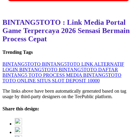
BINTANG5TOTO : Link Media Portal
Game Terpercaya 2026 Sensasi Bermain
Process Cepat
Trending Tags
BINTANG5TOTO
BINTANG5TOTO LINK ALTERNATIF
LOGIN BINTANG5TOTO
BINTANG5TOTO DAFTAR
BINTANG5 TOTO
PROCESS MEDIA
BINTANG5TOTO
TOTO ONLINE
SITUS SLOT DEPOSIT 10000
The links above have been automatically generated based on tag
usage by third-party designers on the TeePublic platform.
Share this design: