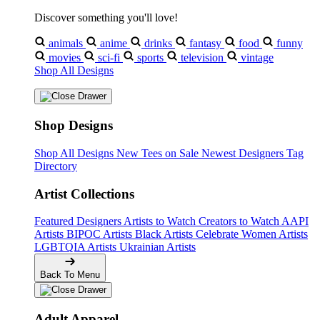
Discover something you'll love!
animals
anime
drinks
fantasy
food
funny
movies
sci-fi
sports
television
vintage
Shop All Designs
Shop Designs
Shop All Designs
New Tees on Sale
Newest Designers
Tag
Directory
Artist Collections
Featured Designers
Artists to Watch
Creators to Watch
AAPI
Artists
BIPOC Artists
Black Artists
Celebrate Women Artists
LGBTQIA Artists
Ukrainian Artists
Back To Menu
Adult Apparel