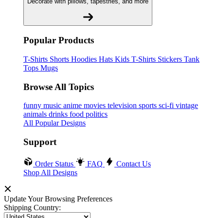
Decorate with pillows, tapestries, and more
Popular Products
T-Shirts
Shorts
Hoodies
Hats
Kids T-Shirts
Stickers
Tank
Tops
Mugs
Browse All Topics
funny
music
anime
movies
television
sports
sci-fi
vintage
animals
drinks
food
politics
All Popular Designs
Support
Order Status
FAQ
Contact Us
Shop All Designs
Update Your Browsing Preferences
Shipping Country: