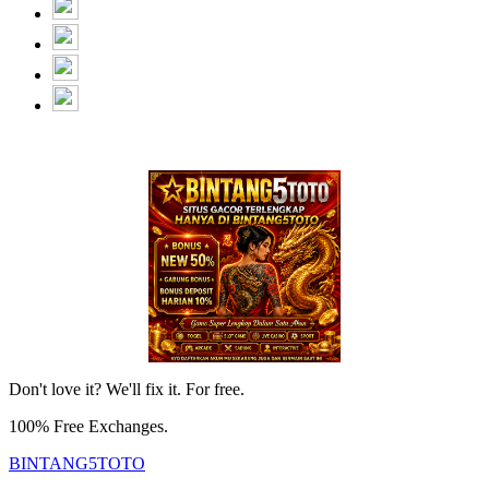
Don't love it? We'll fix it. For free.
100% Free Exchanges.
BINTANG5TOTO