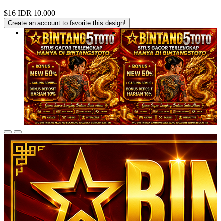
$16
IDR 10.000
Create an account to favorite this design!