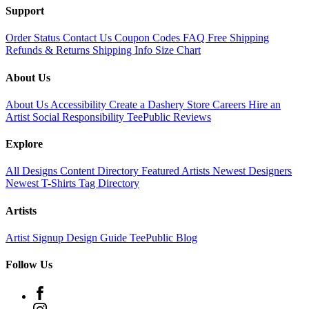
Support
Order Status
Contact Us
Coupon Codes
FAQ
Free Shipping
Refunds & Returns
Shipping Info
Size Chart
About Us
About Us
Accessibility
Create a Dashery Store
Careers
Hire an
Artist
Social Responsibility
TeePublic Reviews
Explore
All Designs
Content Directory
Featured Artists
Newest Designers
Newest T-Shirts
Tag Directory
Artists
Artist Signup
Design Guide
TeePublic Blog
Follow Us