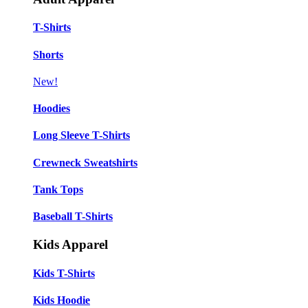
T-Shirts
Shorts
New!
Hoodies
Long Sleeve T-Shirts
Crewneck Sweatshirts
Tank Tops
Baseball T-Shirts
Kids Apparel
Kids T-Shirts
Kids Hoodie