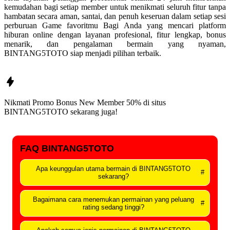
kemudahan bagi setiap member untuk menikmati seluruh fitur tanpa
hambatan secara aman, santai, dan penuh keseruan dalam setiap sesi
perburuan Game favoritmu Bagi Anda yang mencari platform
hiburan online dengan layanan profesional, fitur lengkap, bonus
menarik, dan pengalaman bermain yang nyaman,
BINTANG5TOTO siap menjadi pilihan terbaik.
Nikmati Promo Bonus New Member 50% di situs
BINTANG5TOTO
sekarang juga!
FAQ BINTANG5TOTO
Apa keunggulan utama bermain di BINTANG5TOTO
#
sekarang?
Bagaimana cara menemukan permainan yang peluang
#
rating sedang tinggi?