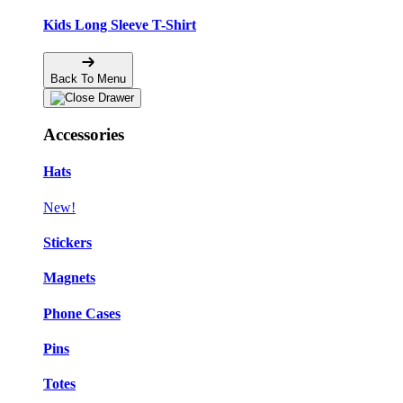
Kids Long Sleeve T-Shirt
Back To Menu
Accessories
Hats
New!
Stickers
Magnets
Phone Cases
Pins
Totes