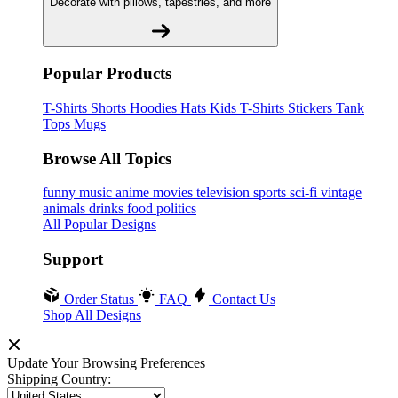
Decorate with pillows, tapestries, and more
Popular Products
T-Shirts
Shorts
Hoodies
Hats
Kids T-Shirts
Stickers
Tank
Tops
Mugs
Browse All Topics
funny
music
anime
movies
television
sports
sci-fi
vintage
animals
drinks
food
politics
All Popular Designs
Support
Order Status
FAQ
Contact Us
Shop All Designs
Update Your Browsing Preferences
Shipping Country: