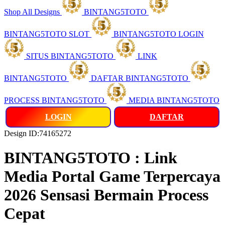
Shop All Designs
BINTANG5TOTO
BINTANG5TOTO SLOT
BINTANG5TOTO LOGIN
SITUS BINTANG5TOTO
LINK
BINTANG5TOTO
DAFTAR BINTANG5TOTO
PROCESS BINTANG5TOTO
MEDIA BINTANG5TOTO
LOGIN
DAFTAR
Design ID:74165272
BINTANG5TOTO : Link
Media Portal Game Terpercaya
2026 Sensasi Bermain Process
Cepat