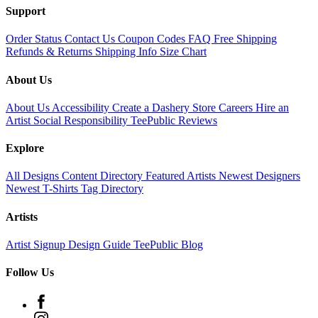
Support
Order Status
Contact Us
Coupon Codes
FAQ
Free Shipping
Refunds & Returns
Shipping Info
Size Chart
About Us
About Us
Accessibility
Create a Dashery Store
Careers
Hire an
Artist
Social Responsibility
TeePublic Reviews
Explore
All Designs
Content Directory
Featured Artists
Newest Designers
Newest T-Shirts
Tag Directory
Artists
Artist Signup
Design Guide
TeePublic Blog
Follow Us