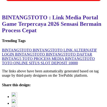
BINTANG5TOTO : Link Media Portal
Game Terpercaya 2026 Sensasi Bermain
Process Cepat
Trending Tags
BINTANG5TOTO
BINTANG5TOTO LINK ALTERNATIF
LOGIN BINTANG5TOTO
BINTANG5TOTO DAFTAR
BINTANG5 TOTO
PROCESS MEDIA
BINTANG5TOTO
TOTO ONLINE
SITUS SLOT DEPOSIT 10000
The links above have been automatically generated based on tag
usage by third-party designers on the TeePublic platform.
Share this design: