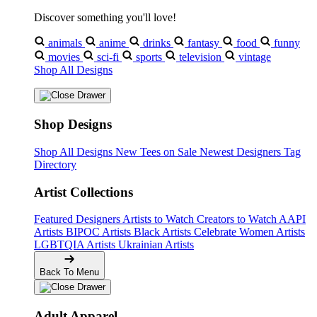
Discover something you'll love!
animals
anime
drinks
fantasy
food
funny
movies
sci-fi
sports
television
vintage
Shop All Designs
Shop Designs
Shop All Designs
New Tees on Sale
Newest Designers
Tag
Directory
Artist Collections
Featured Designers
Artists to Watch
Creators to Watch
AAPI
Artists
BIPOC Artists
Black Artists
Celebrate Women Artists
LGBTQIA Artists
Ukrainian Artists
Back To Menu
Adult Apparel