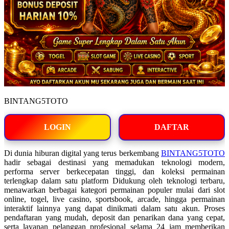
BINTANG5TOTO
LOGIN
DAFTAR
Di dunia hiburan digital yang terus berkembang
BINTANG5TOTO
hadir sebagai destinasi yang memadukan teknologi modern,
performa server berkecepatan tinggi, dan koleksi permainan
terlengkap dalam satu platform Didukung oleh teknologi terbaru,
menawarkan berbagai kategori permainan populer mulai dari slot
online, togel, live casino, sportsbook, arcade, hingga permainan
interaktif lainnya yang dapat dinikmati dalam satu akun. Proses
pendaftaran yang mudah, deposit dan penarikan dana yang cepat,
serta layanan pelanggan profesional selama 24 jam memberikan