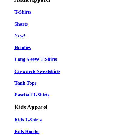
T-Shirts
Shorts
New!
Hoodies
Long Sleeve T-Shirts
Crewneck Sweatshirts
Tank Tops
Baseball T-Shirts
Kids Apparel
Kids T-Shirts
Kids Hoodie