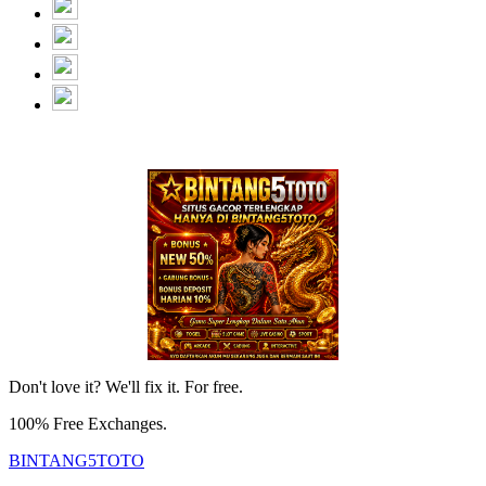
Don't love it? We'll fix it. For free.
100% Free Exchanges.
BINTANG5TOTO