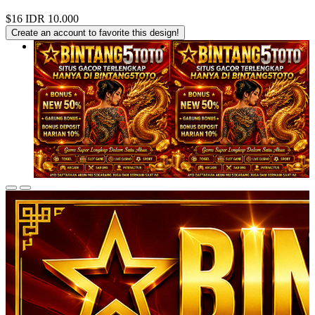
$16
IDR 10.000
Create an account to favorite this design!