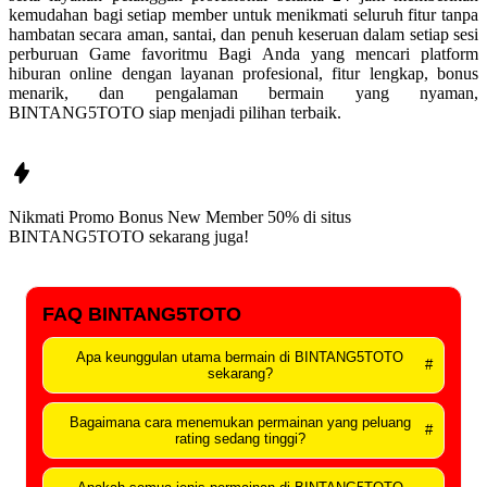
kemudahan bagi setiap member untuk menikmati seluruh fitur tanpa
hambatan secara aman, santai, dan penuh keseruan dalam setiap sesi
perburuan Game favoritmu Bagi Anda yang mencari platform
hiburan online dengan layanan profesional, fitur lengkap, bonus
menarik, dan pengalaman bermain yang nyaman,
BINTANG5TOTO siap menjadi pilihan terbaik.
Nikmati Promo Bonus New Member 50% di situs
BINTANG5TOTO
sekarang juga!
FAQ BINTANG5TOTO
Apa keunggulan utama bermain di BINTANG5TOTO
#
sekarang?
Bagaimana cara menemukan permainan yang peluang
#
rating sedang tinggi?