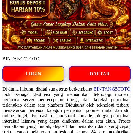
BINTANG5TOTO
LOGIN
DAFTAR
Di dunia hiburan digital yang terus berkembang
BINTANG5TOTO
hadir sebagai destinasi yang memadukan teknologi modern,
performa server berkecepatan tinggi, dan koleksi permainan
terlengkap dalam satu platform Didukung oleh teknologi terbaru,
menawarkan berbagai kategori permainan populer mulai dari slot
online, togel, live casino, sportsbook, arcade, hingga permainan
interaktif lainnya yang dapat dinikmati dalam satu akun. Proses
pendaftaran yang mudah, deposit dan penarikan dana yang cepat,
serta layanan pelanggan profesional selama 24 jam memberikan