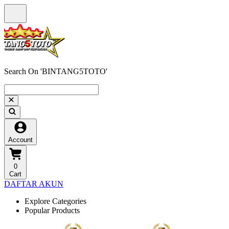
Search On 'BINTANG5TOTO'
Account
0
Cart
DAFTAR AKUN
Explore Categories
Popular Products