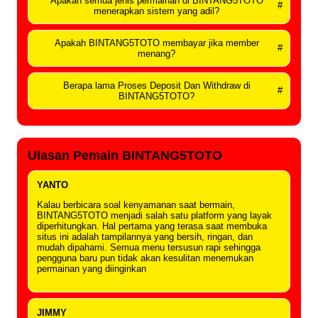
Apakah semua jenis permainan di BINTANG5TOTO
#
menerapkan sistem yang adil?
Apakah BINTANG5TOTO membayar jika member
#
menang?
Berapa lama Proses Deposit Dan Withdraw di
#
BINTANG5TOTO?
Ulasan Pemain BINTANG5TOTO
YANTO
Kalau berbicara soal kenyamanan saat bermain,
BINTANG5TOTO menjadi salah satu platform yang layak
diperhitungkan. Hal pertama yang terasa saat membuka
situs ini adalah tampilannya yang bersih, ringan, dan
mudah dipahami. Semua menu tersusun rapi sehingga
pengguna baru pun tidak akan kesulitan menemukan
permainan yang diinginkan
JIMMY