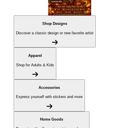
Shop Designs
Discover a classic design or new favorite artist
Apparel
Shop for Adults & Kids
Accessories
Express yourself with stickers and more
Home Goods