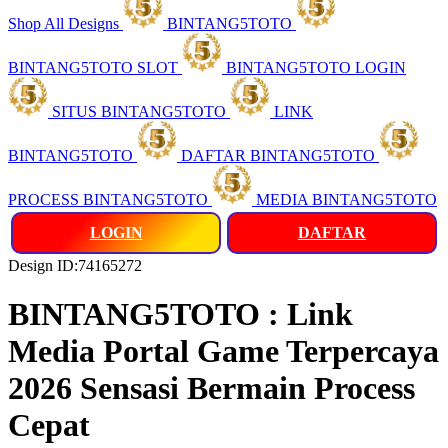
Shop All Designs
BINTANG5TOTO
BINTANG5TOTO SLOT
BINTANG5TOTO LOGIN
SITUS BINTANG5TOTO
LINK
BINTANG5TOTO
DAFTAR BINTANG5TOTO
PROCESS BINTANG5TOTO
MEDIA BINTANG5TOTO
LOGIN
DAFTAR
Design ID:74165272
BINTANG5TOTO : Link
Media Portal Game Terpercaya
2026 Sensasi Bermain Process
Cepat