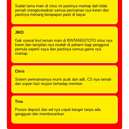
Sudah lama main di situs ini pastinya mantap dah tidak
pernah mengecewakan semua permainan nya keren dan
pastinya menang berapapun pasti di bayar
JIKO
Gak nyesal ikut teman main di BINTANG5TOTO situs nya
keren dan tampilan nya mudah di pahami bagi pengguna
pemula seperti saya dan pastinya semua game nya
mantap
Chris
Sistem permainannya murni acak dan adil, CS nya ramah
dan sopan fast respon terhadap member.
Tina
Proses deposit dan wd nya cepat banget tanpa ada
gangguan dan membosankan.