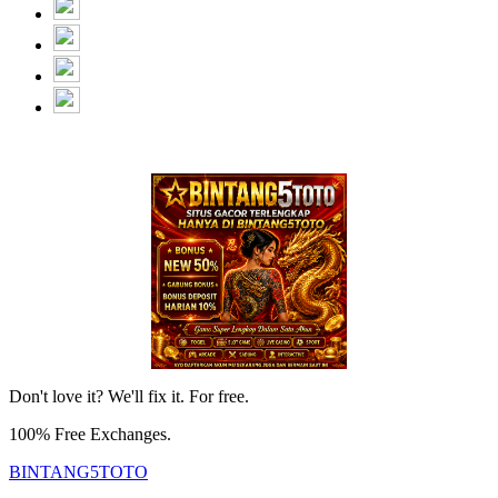
Don't love it? We'll fix it. For free.
100% Free Exchanges.
BINTANG5TOTO