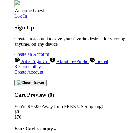
Welcome Guest!
Log In
Sign Up
Create an account to save your favorite designs for viewing
anytime, on any device.
Create an Account
Artist Sign Up
About TeePublic
Social
Responsibility
Create Account
Cart Preview (0)
You're
$70.00
Away from
FREE US Shipping!
$0
$70
Your Cart is empty...