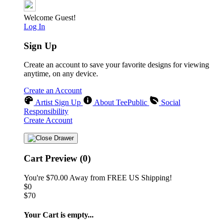
Welcome Guest!
Log In
Sign Up
Create an account to save your favorite designs for viewing
anytime, on any device.
Create an Account
Artist Sign Up
About TeePublic
Social
Responsibility
Create Account
Cart Preview (0)
You're
$70.00
Away from
FREE US Shipping!
$0
$70
Your Cart is empty...