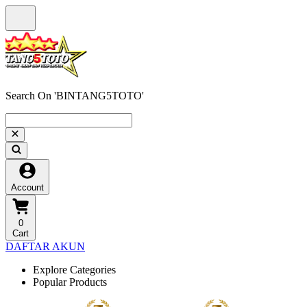
Search On 'BINTANG5TOTO'
Account
0
Cart
DAFTAR AKUN
Explore Categories
Popular Products