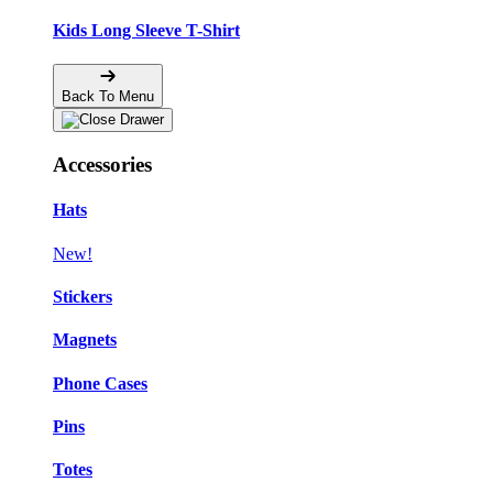
Kids Long Sleeve T-Shirt
Back To Menu
Accessories
Hats
New!
Stickers
Magnets
Phone Cases
Pins
Totes