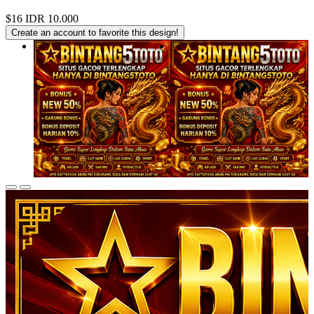
$16
IDR 10.000
Create an account to favorite this design!