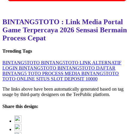
BINTANG5TOTO : Link Media Portal
Game Terpercaya 2026 Sensasi Bermain
Process Cepat
Trending Tags
BINTANG5TOTO
BINTANG5TOTO LINK ALTERNATIF
LOGIN BINTANG5TOTO
BINTANG5TOTO DAFTAR
BINTANG5 TOTO
PROCESS MEDIA
BINTANG5TOTO
TOTO ONLINE
SITUS SLOT DEPOSIT 10000
The links above have been automatically generated based on tag
usage by third-party designers on the TeePublic platform.
Share this design: