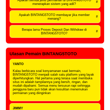
Apakah semua jenis permainan di BINTANG5TOTO
#
menerapkan sistem yang adil?
Apakah BINTANG5TOTO membayar jika member
#
menang?
Berapa lama Proses Deposit Dan Withdraw di
#
BINTANG5TOTO?
Ulasan Pemain BINTANG5TOTO
YANTO
Kalau berbicara soal kenyamanan saat bermain,
BINTANG5TOTO menjadi salah satu platform yang layak
diperhitungkan. Hal pertama yang terasa saat membuka
situs ini adalah tampilannya yang bersih, ringan, dan
mudah dipahami. Semua menu tersusun rapi sehingga
pengguna baru pun tidak akan kesulitan menemukan
permainan yang diinginkan
JIMMY