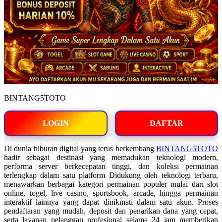
BINTANG5TOTO
LOGIN
DAFTAR
Di dunia hiburan digital yang terus berkembang
BINTANG5TOTO
hadir sebagai destinasi yang memadukan teknologi modern,
performa server berkecepatan tinggi, dan koleksi permainan
terlengkap dalam satu platform Didukung oleh teknologi terbaru,
menawarkan berbagai kategori permainan populer mulai dari slot
online, togel, live casino, sportsbook, arcade, hingga permainan
interaktif lainnya yang dapat dinikmati dalam satu akun. Proses
pendaftaran yang mudah, deposit dan penarikan dana yang cepat,
serta layanan pelanggan profesional selama 24 jam memberikan