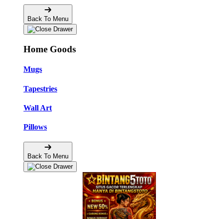
Back To Menu
Home Goods
Mugs
Tapestries
Wall Art
Pillows
Back To Menu